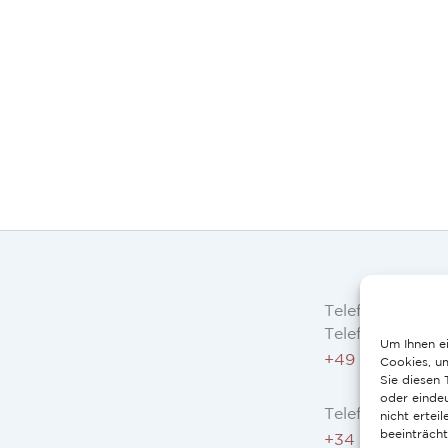
Telefon
Telefon AT, DE:
Um Ihnen ei
+49 234 3075 
Cookies, u
Sie diesen
oder eindeu
Telefon ES, FR, 
nicht erte
beeinträcht
+34 91 946 44 