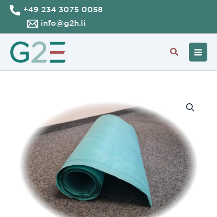
Zum
+49 234 3075 0058
Inhalt
info@g2h.li
springen
Suche