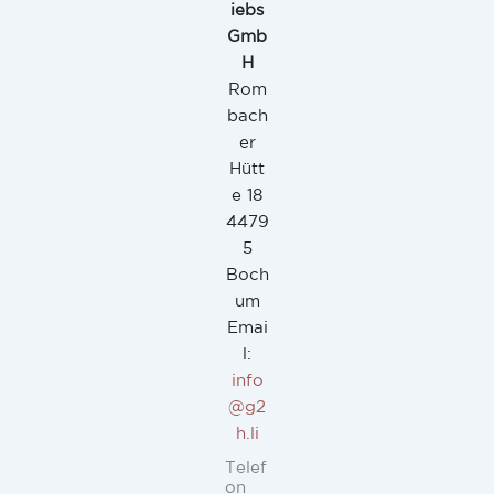
iebs
Gmb
H
Rom
bach
er
Hütt
e 18
4479
5
Boch
um
Emai
l:
info
@g2
h.li
Telef
on