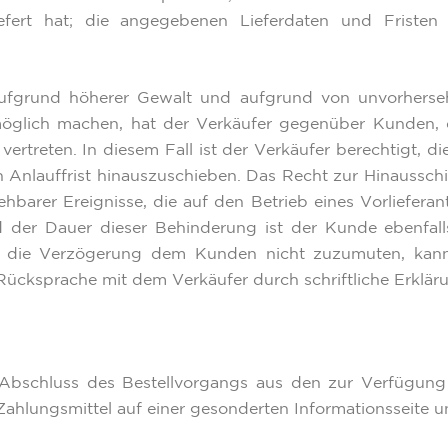
efert hat; die angegebenen Lieferdaten und Fristen 
aufgrund höherer Gewalt und aufgrund von unvorherseh
öglich machen, hat der Verkäufer gegenüber Kunden, d
vertreten. In diesem Fall ist der Verkäufer berechtigt, 
Anlauffrist hinauszuschieben. Das Recht zur Hinausschi
ehbarer Ereignisse, die auf den Betrieb eines Vorliefer
 der Dauer dieser Behinderung ist der Kunde ebenfalls
st die Verzögerung dem Kunden nicht zuzumuten, kann
ücksprache mit dem Verkäufer durch schriftliche Erklär
Abschluss des Bestellvorgangs aus den zur Verfügung
hlungsmittel auf einer gesonderten Informationsseite unt