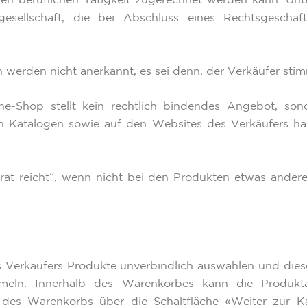
gen beruflichen Tätigkeit zugerechnet werden kann. Unter
gesellschaft, die bei Abschluss eines Rechtsgeschä
rden nicht anerkannt, es sei denn, der Verkäufer stimm
ine-Shop stellt kein rechtlich bindendes Angebot, so
in Katalogen sowie auf den Websites des Verkäufers ha
rat reicht“, wenn nicht bei den Produkten etwas anderes
 Verkäufers Produkte unverbindlich auswählen und dies
ln. Innerhalb des Warenkorbes kann die Produktau
 des Warenkorbs über die Schaltfläche «Weiter zur K