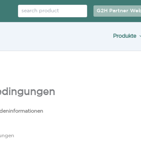
Suchen
G2H Partner Web
Produkte
edingungen
deninformationen
bungen