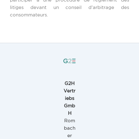
participer à une procédure de règlement des
litiges devant un conseil d’arbitrage des
consommateurs.
G2H
Vertr
iebs
Gmb
H
Rom
bach
er