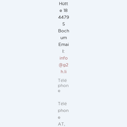
Hütt
e 18
4479
5
Boch
um
Emai
l:
info
@g2
h.li
Télé
phon
e
Télé
phon
e
AT,