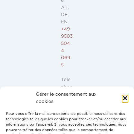
e
AT,
DE,
EN:
+49
9503
504
4
069
5
Télé
phon
Gérer le consentement aux
e ES,
cookies
FR,
IT,
Pour vous offrir la meilleure expérience possible, nous utilisons des
PT:
technologies telles que les cookies pour stocker et/ou accéder aux
+34
informations sur l'appareil. Si vous acceptez ces technologies, nous
pouvons traiter des données telles que le comportement de
91