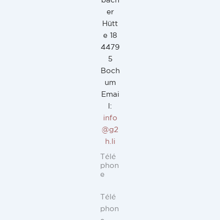
bach
er
Hütt
e 18
4479
5
Boch
um
Emai
l:
info
@g2
h.li
Télé
phon
e
Télé
phon