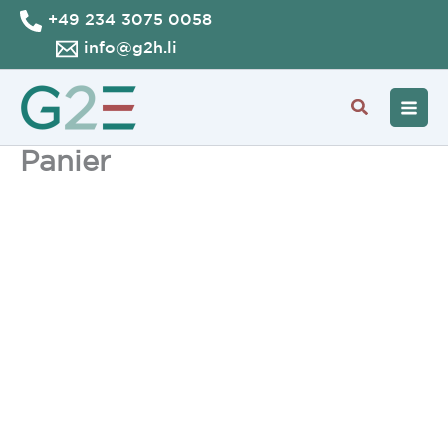
Aller
+49 234 3075 0058
au
info@g2h.li
contenu
Recherche
Panier