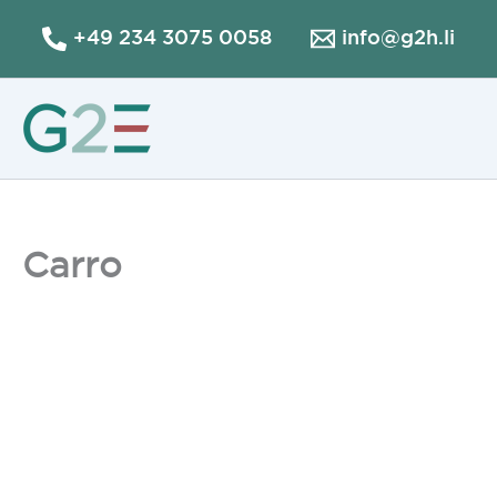
Ir
+49 234 3075 0058
info@g2h.li
al
contenido
Carro