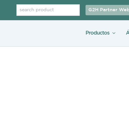
Buscar
G2H Partner Web
Productos
Á