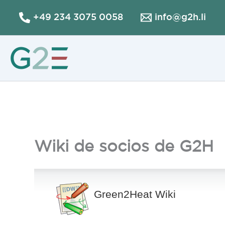
Ir
+49 234 3075 0058
info@g2h.li
al
contenido
Wiki de socios de G2H