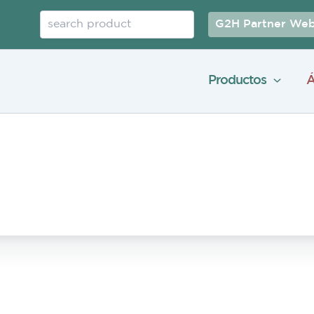
Buscar
G2H Partner Web
Productos
Á