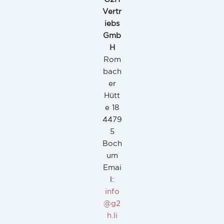
Vertr
iebs
Gmb
H
Rom
bach
er
Hütt
e 18
4479
5
Boch
um
Emai
l:
info
@g2
h.li