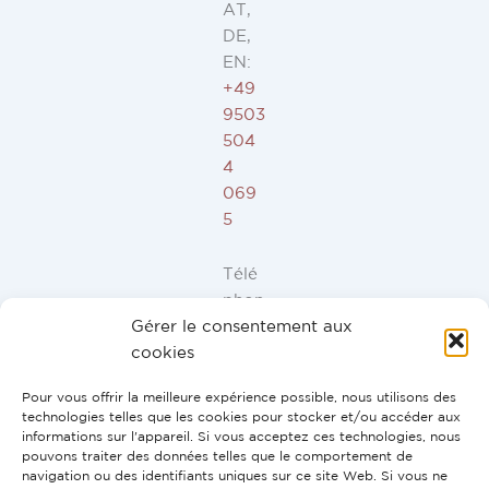
AT,
DE,
EN:
+49
9503
504
4
069
5
Télé
phon
Gérer le consentement aux
e ES,
cookies
FR,
IT,
Pour vous offrir la meilleure expérience possible, nous utilisons des
PT:
technologies telles que les cookies pour stocker et/ou accéder aux
+34
informations sur l'appareil. Si vous acceptez ces technologies, nous
pouvons traiter des données telles que le comportement de
91
navigation ou des identifiants uniques sur ce site Web. Si vous ne
946