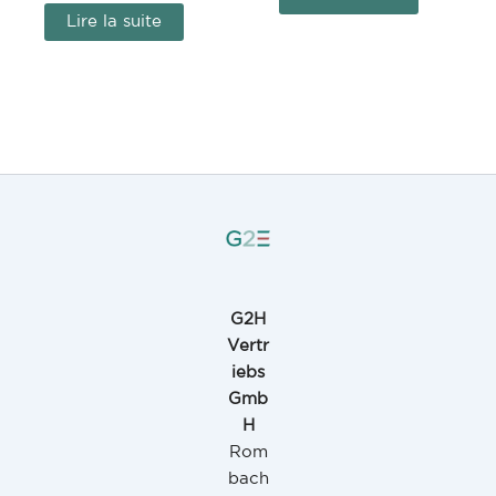
Lire la suite
G2H
Vertr
iebs
Gmb
H
Rom
bach