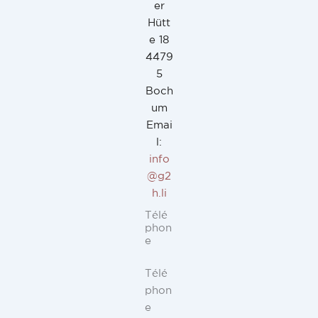
er
Hütt
e 18
4479
5
Boch
um
Emai
l:
info
@g2
h.li
Télé
phon
e
Télé
phon
e