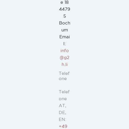
e 18
4479
5
Boch
um
Emai
l:
info
@g2
h.li
Telef
one
Telef
one
AT,
DE,
EN:
+49