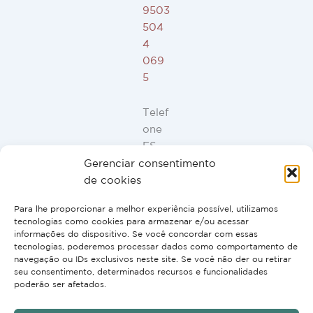
9503
504
4
069
5
Telef
one
ES,
FR,
Gerenciar consentimento
IT,
de cookies
PT:
Para lhe proporcionar a melhor experiência possível, utilizamos
+34
tecnologias como cookies para armazenar e/ou acessar
91
informações do dispositivo. Se você concordar com essas
946
tecnologias, poderemos processar dados como comportamento de
navegação ou IDs exclusivos neste site. Se você não der ou retirar
44
seu consentimento, determinados recursos e funcionalidades
10
poderão ser afetados.