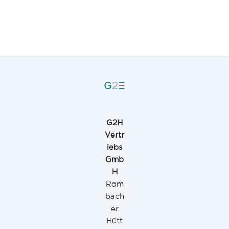
G2H
Vertr
iebs
Gmb
H
Rom
bach
er
Hütt