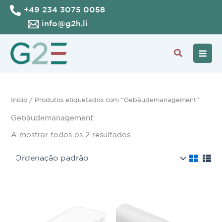
Skip
+49 234 3075 0058
to
info@g2h.li
content
Search
Início
/ Produtos etiquetados com “Gebäudemanagement”
Gebäudemanagement
A mostrar todos os 2 resultados