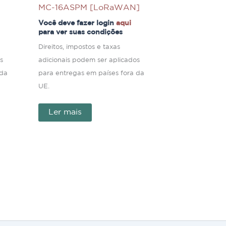
MC-16ASPM [LoRaWAN]
Você deve fazer login
aqui
para ver suas condições
Direitos, impostos e taxas
s
adicionais podem ser aplicados
 da
para entregas em países fora da
UE.
Ler mais