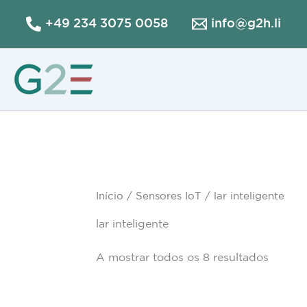
Skip
+49 234 3075 0058
info@g2h.li
to
content
Início
/
Sensores IoT
/ lar inteligente
lar inteligente
A mostrar todos os 8 resultados