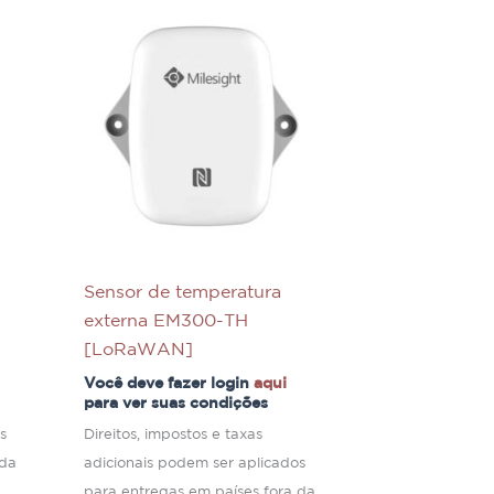
Sensor de temperatura
externa EM300-TH
[LoRaWAN]
Você deve fazer login
aqui
para ver suas condições
s
Direitos, impostos e taxas
 da
adicionais podem ser aplicados
para entregas em países fora da