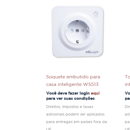
Soquete embutido para
T
casa inteligente WS513
in
Você deve fazer login
aqui
Vo
para ver suas condições
pa
Direitos, impostos e taxas
Di
adicionais podem ser aplicados
ad
para entregas em países fora da
pa
UE.
UE