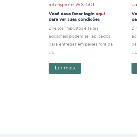
inteligente WS-501
ca
Você deve fazer login
aqui
Vo
para ver suas condições
pa
Direitos, impostos e taxas
Di
adicionais podem ser aplicados
ad
para entregas em países fora da
pa
UE.
UE
Ler mais