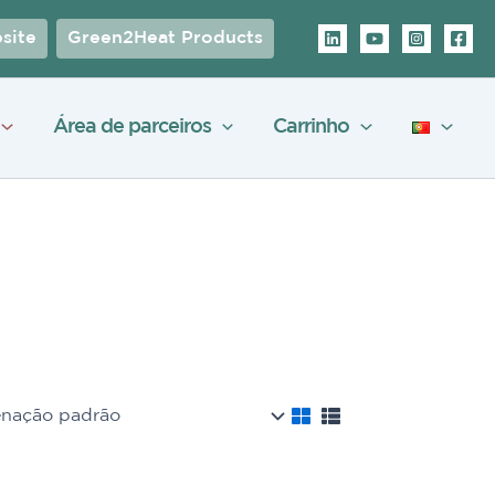
site
Green2Heat Products
Área de parceiros
Carrinho