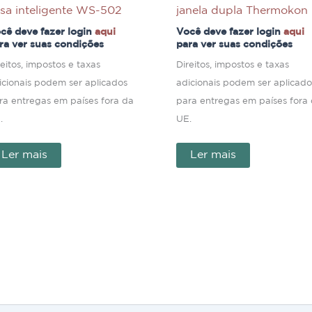
sa inteligente WS-502
janela dupla Thermokon
cê deve fazer login
aqui
Você deve fazer login
aqui
ra ver suas condições
para ver suas condições
reitos, impostos e taxas
Direitos, impostos e taxas
icionais podem ser aplicados
adicionais podem ser aplicado
ra entregas em países fora da
para entregas em países fora
.
UE.
Ler mais
Ler mais