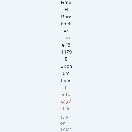
Gmb
H
Rom
bach
er
Hütt
e 18
4479
5
Boch
um
Emai
l:
info
@g2
h.li
Telef
on
Telef