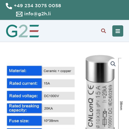
Zum
+49 234 3075 0058
Inhalt
info@g2h.li
springen
Suche