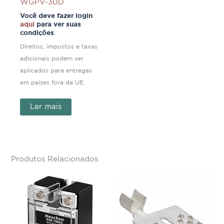
WGPV-30D
Você deve fazer login
aqui
para ver suas
condições
Direitos, impostos e taxas
adicionais podem ser
aplicados para entregas
em países fora da UE.
Ler mais
Produtos Relacionados