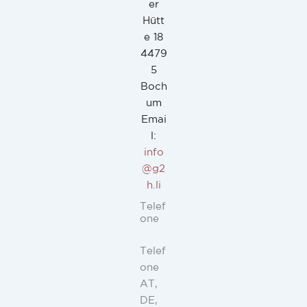
er
Hütt
e 18
4479
5
Boch
um
Emai
l:
info
@g2
h.li
Telef
one
Telef
one
AT,
DE,