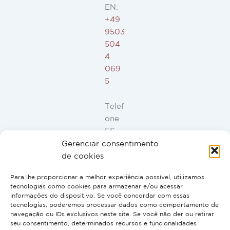
EN:
+49
9503
504
4
069
5
Telef
one
ES,
FR,
Gerenciar consentimento
IT,
de cookies
PT:
Para lhe proporcionar a melhor experiência possível, utilizamos
+34
tecnologias como cookies para armazenar e/ou acessar
91
informações do dispositivo. Se você concordar com essas
946
tecnologias, poderemos processar dados como comportamento de
navegação ou IDs exclusivos neste site. Se você não der ou retirar
44
seu consentimento, determinados recursos e funcionalidades
10