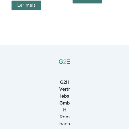
Ler mais
G2H
Vertr
iebs
Gmb
H
Rom
bach