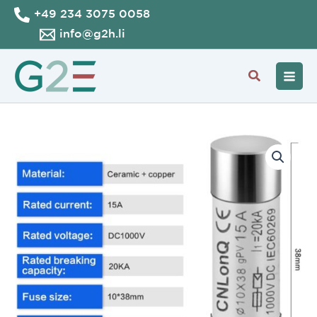
Skip
+49 234 3075 0058
to
info@g2h.li
content
Search