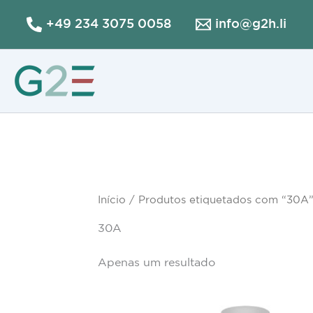
Skip
+49 234 3075 0058
info@g2h.li
to
content
Início
/ Produtos etiquetados com “30A
30A
Apenas um resultado