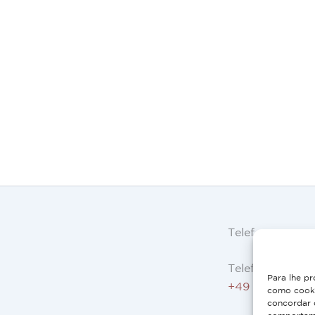
Telefone
Telefone AT, DE
Para lhe pr
+49 9503 5044
como cooki
concordar 