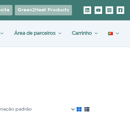
site
Green2Heat Products
Área de parceiros
Carrinho