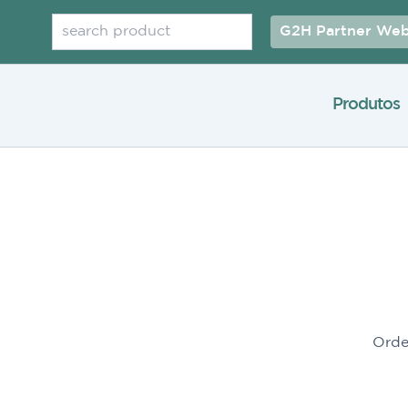
Pesquisar
G2H Partner Web
Produtos
”