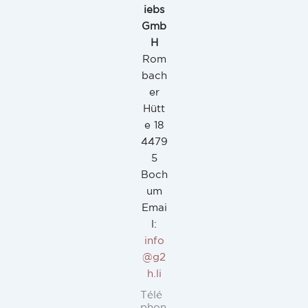
iebs
Gmb
H
Rom
bach
er
Hütt
e 18
4479
5
Boch
um
Emai
l:
info
@g2
h.li
Télé
phon