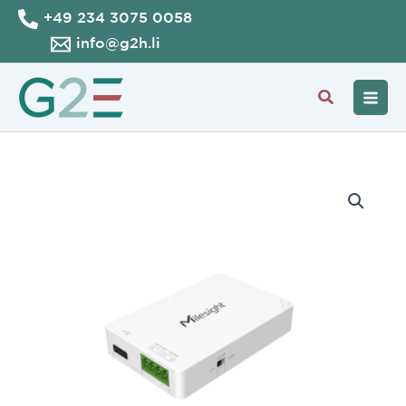
Aller
+49 234 3075 0058
au
info@g2h.li
contenu
Recherche