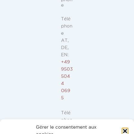
e
Télé
phon
e
AT,
DE,
EN:
+49
9503
504
4
069
5
Télé
phon
Gérer le consentement aux
e ES,