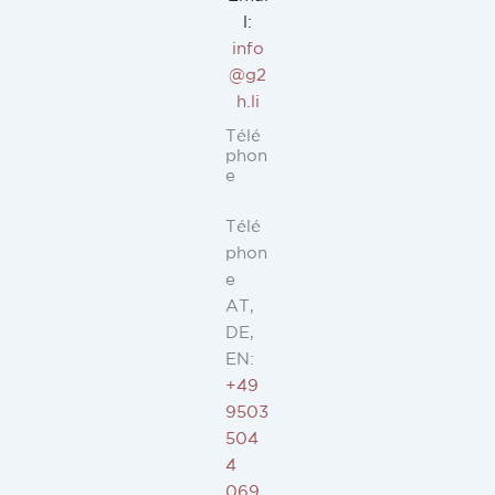
l:
info
@g2
h.li
Télé
phon
e
Télé
phon
e
AT,
DE,
EN:
+49
9503
504
4
069