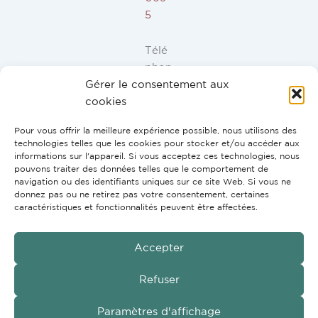
5
Télé
phon
Gérer le consentement aux
e ES,
cookies
FR,
IT,
Pour vous offrir la meilleure expérience possible, nous utilisons des
PT:
technologies telles que les cookies pour stocker et/ou accéder aux
+34
informations sur l'appareil. Si vous acceptez ces technologies, nous
pouvons traiter des données telles que le comportement de
91
navigation ou des identifiants uniques sur ce site Web. Si vous ne
946
donnez pas ou ne retirez pas votre consentement, certaines
44
caractéristiques et fonctionnalités peuvent être affectées.
10
Accepter
Refuser
GmbH
Copyright © 2026 G2H Vertriebs
Paramètres d'affichage
Conditions