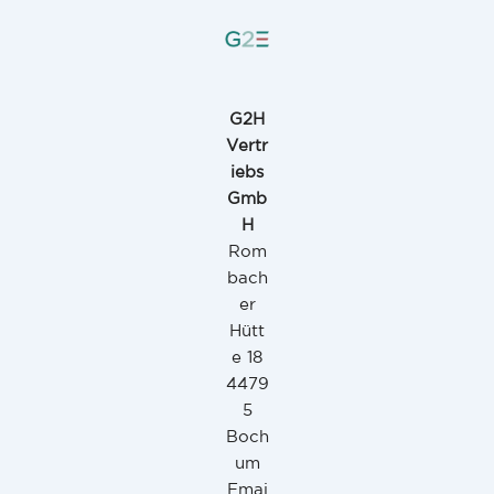
G2H
Vertr
iebs
Gmb
H
Rom
bach
er
Hütt
e 18
4479
5
Boch
um
Emai