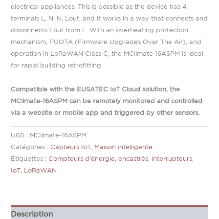
electrical appliances. This is possible as the device has 4
terminals L, N, N, Lout, and it works in a way that connects and
disconnects Lout from L. With an overheating protection
mechanism, FUOTA (Firmware Upgrades Over The Air), and
operation in LoRaWAN Class C, the MClimate 16ASPM is ideal
for rapid building retrofitting.
Compatible with the EUSATEC IoT Cloud solution, the
MClimate-16ASPM can be remotely monitored and controlled
via a website or mobile app and triggered by other sensors.
UGS :
MClimate-16ASPM
Catégories :
Capteurs IoT
,
Maison intelligente
Étiquettes :
Compteurs d'énergie
,
encastrés
,
interrupteurs
,
IoT
,
LoRaWAN
Description