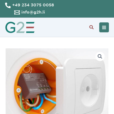
Aller
+49 234 3075 0058
au
info@g2h.li
contenu
Recherche