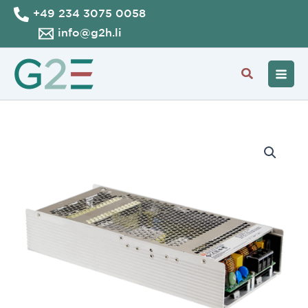
Zum
+49 234 3075 0058
Inhalt
info@g2h.li
springen
Suche