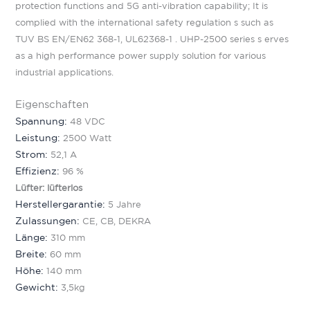
protection functions and 5G anti-vibration capability; It is
complied with the international safety regulation s such as
TUV BS EN/EN62 368-1, UL62368-1 . UHP-2500 series s erves
as a high performance power supply solution for various
industrial applications.
Eigenschaften
Spannung:
48 VDC
Leistung:
2500 Watt
Strom:
52,1 A
Effizienz:
96 %
Lüfter: lüfterlos
Herstellergarantie:
5 Jahre
Zulassungen:
CE, CB, DEKRA
Länge:
310 mm
Breite:
60 mm
Höhe:
140 mm
Gewicht:
3,5kg