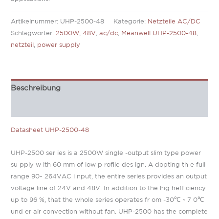
Artikelnummer:
UHP-2500-48
Kategorie:
Netzteile AC/DC
Schlagwörter:
2500W
,
48V
,
ac/dc
,
Meanwell UHP-2500-48
,
netzteil
,
power supply
Beschreibung
Zusätzliche Information
Datasheet UHP-2500-48
UHP-2500 ser ies is a 2500W single -output slim type power
su pply w ith 60 mm of low p rofile des ign. A dopting th e full
range 90~ 264VAC i nput, the entire series provides an output
voltage line of 24V and 48V. In addition to the hig hefficiency
up to 96 %, that the whole series operates fr om -30℃ ~ 7 0℃
und er air convection without fan. UHP-2500 has the complete