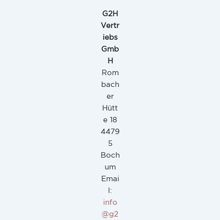
G2H
Vertr
iebs
Gmb
H
Rom
bach
er
Hütt
e 18
4479
5
Boch
um
Emai
l:
info
@g2