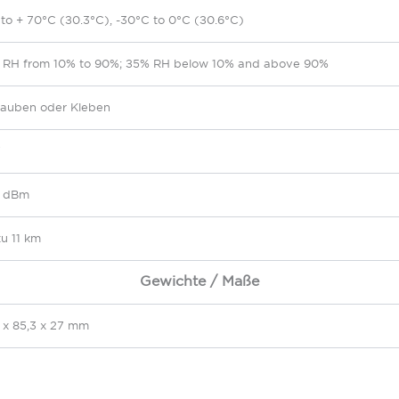
to + 70°C (±0.3°C), -30°C to 0°C (±0.6°C)
 RH from 10% to 90%; ±5% RH below 10% and above 90%
rauben oder Kleben
7
7 dBm
zu 11 km
Gewichte / Maße
 x 85,3 x 27 mm