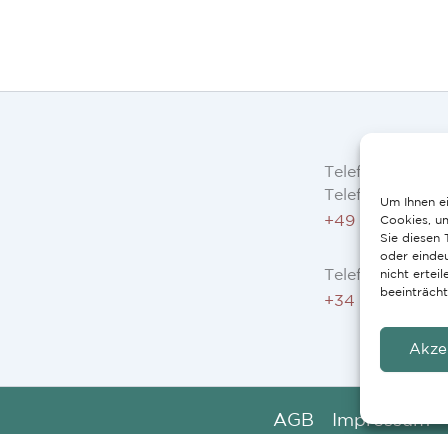
Telefon
Telefon AT, DE:
Um Ihnen ei
+49 234 3075 
Cookies, u
Sie diesen
oder eindeu
Telefon ES, FR, 
nicht erte
beeinträcht
+34 91 946 44 
Akze
AGB
Impressum