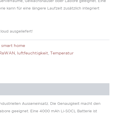
Serverräume, Gewächshäuser oder Labore geeignet. Eine
ie kann für eine längere Laufzeit zusätzlich integriert
loud ausgeliefert!
,
smart home
RaWAN
,
luftfeuchtigkeit
,
Temperatur
ndustriellen Ausseneinsatz. Die Genauigkeit macht den
abore geeignet. Eine 4000 mAh Li-SOCL Batterie ist