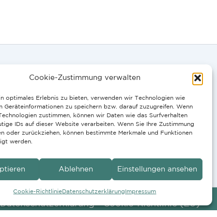
Cookie-Zustimmung verwalten
n optimales Erlebnis zu bieten, verwenden wir Technologien wie
0058
m Geräteinformationen zu speichern bzw. darauf zuzugreifen. Wenn
 Technologien zustimmen, können wir Daten wie das Surfverhalten
tige IDs auf dieser Website verarbeiten. Wenn Sie Ihre Zustimmung
IT, PT:
ilen oder zurückziehen, können bestimmte Merkmale und Funktionen
igt werden.
10
ptieren
Ablehnen
Einstellungen ansehen
Cookie-Richtlinie
Datenschutzerklärung
Impressum
Datenschutzerklärung
Cookie-Richtlinie (EU)