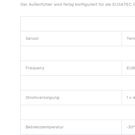
Der Außenfühler wird fertig konfiguriert für die EUSATEC C
Sensor
Temp
Frequenz
EU8
Stromversorgung
1 x 
Betriebstemperatur
-30°