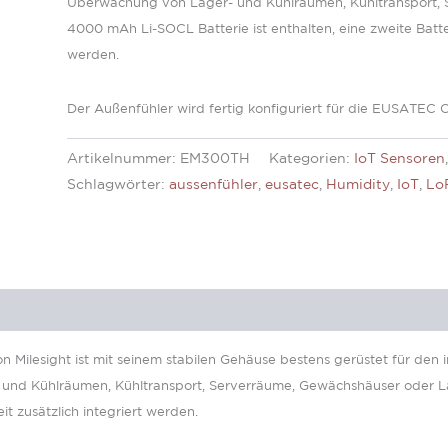
Überwachung von Lager- und Kühlräumen, Kühltransport, 
4000 mAh Li-SOCL Batterie ist enthalten, eine zweite Batter
werden.
Der Außenfühler wird fertig konfiguriert für die EUSATEC C
Artikelnummer:
EM300TH
Kategorien:
IoT Sensoren
Schlagwörter:
aussenfühler
,
eusatec
,
Humidity
,
IoT
,
Lo
Milesight ist mit seinem stabilen Gehäuse bestens gerüstet für den i
 und Kühlräumen, Kühltransport, Serverräume, Gewächshäuser oder L
it zusätzlich integriert werden.