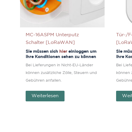
MC-16ASPM Unterputz
Tür-/F
Schalter [LoRaWAN]
[LoR
Sie müssen sich
hier
einloggen um
Sie müs
Ihre Konditionen sehen zu können
Ihre Ko
Bei Lieferungen in Nicht-EU-Länder
Bei Lie
können zusätzliche Zölle, Steuern und
können z
Gebühren anfallen.
Gebühre
Weiterlesen
Weit