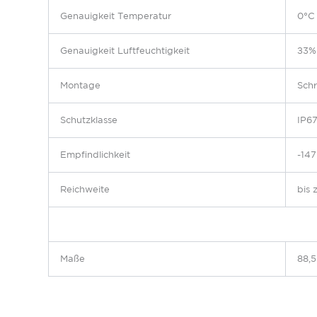
Genauigkeit Temperatur
0°C 
Genauigkeit Luftfeuchtigkeit
±3%
Montage
Sch
Schutzklasse
IP6
Empfindlichkeit
-14
Reichweite
bis 
Maße
88,5