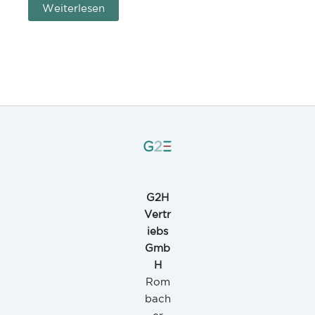
Weiterlesen
G2H
Vertr
iebs
Gmb
H
Rom
bach