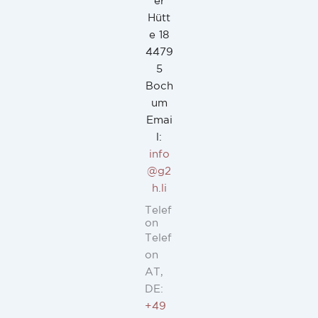
er
Hütt
e 18
4479
5
Boch
um
Emai
l:
info
@g2
h.li
Telef
on
Telef
on
AT,
DE:
+49