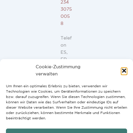
234
3075
005
8
Telef
on
ES,
FR,
IT,
Cookie-Zustimmung
PT:
verwalten
+34
Um Ihnen ein optimales Erlebnis zu bieten, verwenden wir
91
Technologien wie Cookies, um Geräteinformationen zu speichern
946
bzw. darauf zuzugreifen. Wenn Sie diesen Technologien zustimmen,
44
können wir Daten wie das Surfverhalten oder eindeutige IDs auf
dieser Website verarbeiten. Wenn Sie Ihre Zustimmung nicht erteilen
10
oder zurückziehen, können bestimmte Merkmale und Funktionen
beeinträchtigt werden.