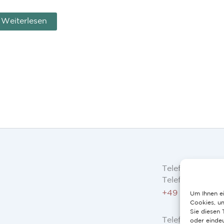
Weiterlesen
Telefon
Telefon AT, DE:
+49 234 3075 
Um Ihnen ei
Cookies, u
Sie diesen
Telefon ES, FR, 
oder eindeu