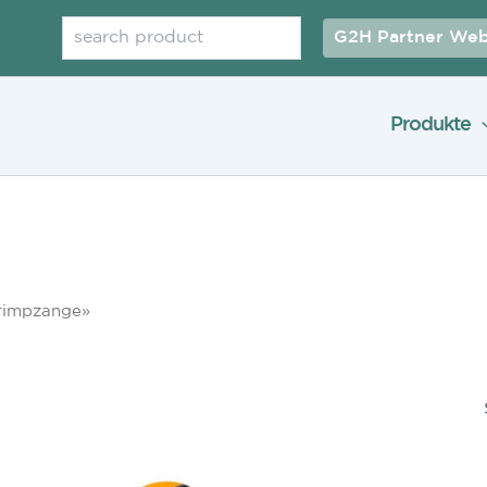
Suchen
G2H Partner Web
Produkte
Crimpzange»