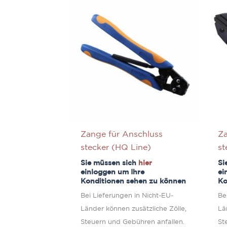
Zange für Anschluss
Za
stecker (HQ Line)
st
Sie müssen sich
hier
Si
einloggen um Ihre
ei
Konditionen sehen zu können
Ko
Bei Lieferungen in Nicht-EU-
Be
Länder können zusätzliche Zölle,
Lä
Steuern und Gebühren anfallen.
St