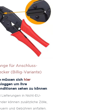
nge für Anschluss-
ecker (Billig-Variante)
e müssen sich
hier
nloggen um Ihre
nditionen sehen zu können
i Lieferungen in Nicht-EU-
nder können zusätzliche Zölle,
euern und Gebühren anfallen.