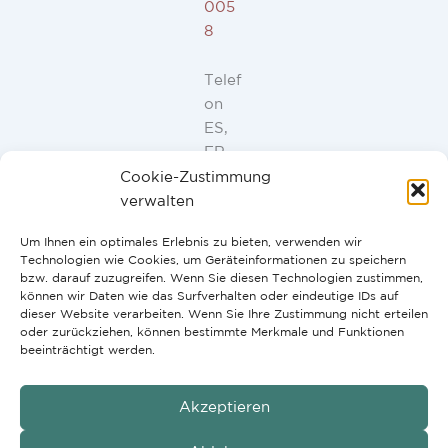
005
8
Telef
on
ES,
FR,
IT,
Cookie-Zustimmung
PT:
verwalten
+34
Um Ihnen ein optimales Erlebnis zu bieten, verwenden wir
91
Technologien wie Cookies, um Geräteinformationen zu speichern
946
bzw. darauf zuzugreifen. Wenn Sie diesen Technologien zustimmen,
44
können wir Daten wie das Surfverhalten oder eindeutige IDs auf
dieser Website verarbeiten. Wenn Sie Ihre Zustimmung nicht erteilen
10
oder zurückziehen, können bestimmte Merkmale und Funktionen
beeinträchtigt werden.
Akzeptieren
GmbH
Copyright © 2026 G2H Vertriebs