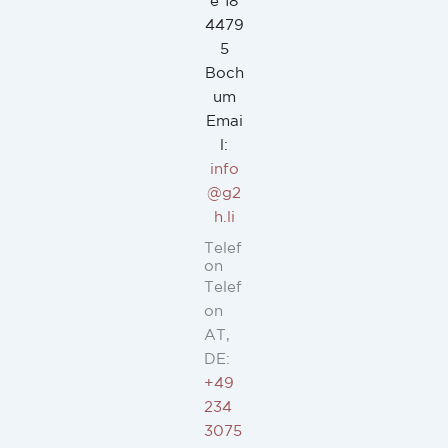
e 18
4479
5
Boch
um
Emai
l:
info
@g2
h.li
Telef
on
Telef
on
AT,
DE:
+49
234
3075