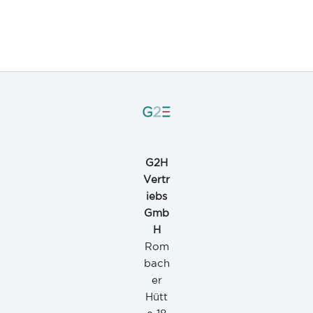
G2H
Vertr
iebs
Gmb
H
Rom
bach
er
Hütt