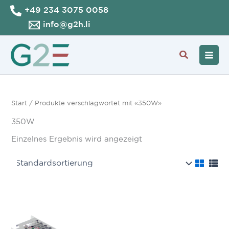
Zum
+49 234 3075 0058
Inhalt
info@g2h.li
springen
Suche
Start
/ Produkte verschlagwortet mit «350W»
350W
Einzelnes Ergebnis wird angezeigt