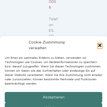
005
8
Telef
on
ES,
FR,
IT,
Cookie-Zustimmung
PT:
verwalten
+34
Um Ihnen ein optimales Erlebnis zu bieten, verwenden wir
91
Technologien wie Cookies, um Geräteinformationen zu speichern
946
bzw. darauf zuzugreifen. Wenn Sie diesen Technologien zustimmen,
44
können wir Daten wie das Surfverhalten oder eindeutige IDs auf
dieser Website verarbeiten. Wenn Sie Ihre Zustimmung nicht erteilen
10
oder zurückziehen, können bestimmte Merkmale und Funktionen
beeinträchtigt werden.
Akzeptieren
GmbH
Copyright © 2026 G2H Vertriebs