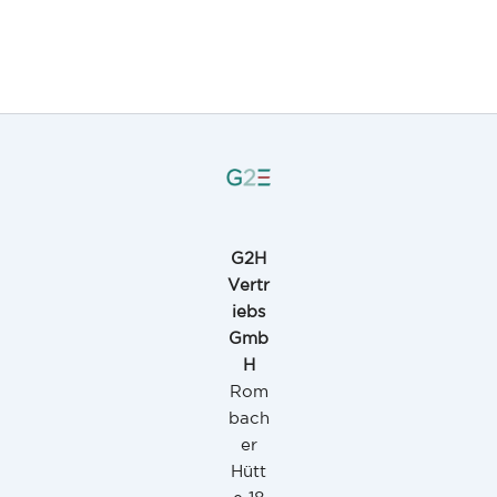
G2H
Vertr
iebs
Gmb
H
Rom
bach
er
Hütt