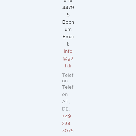
e 18
4479
5
Boch
um
Emai
l:
info
@g2
h.li
Telef
on
Telef
on
AT,
DE:
+49
234
3075