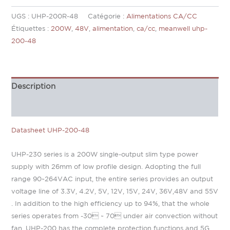
UGS :
UHP-200R-48
Catégorie :
Alimentations CA/CC
Étiquettes :
200W
,
48V
,
alimentation
,
ca/cc
,
meanwell uhp-
200-48
Description
Informations complémentaires
Datasheet UHP-200-48
UHP-230 series is a 200W single-output slim type power
supply with 26mm of low profile design. Adopting the full
range 90~264VAC input, the entire series provides an output
voltage line of 3.3V, 4.2V, 5V, 12V, 15V, 24V, 36V,48V and 55V
. In addition to the high efficiency up to 94%, that the whole
series operates from -30 ~ 70 under air convection without
fan. UHP-200 has the complete protection functions and 5G