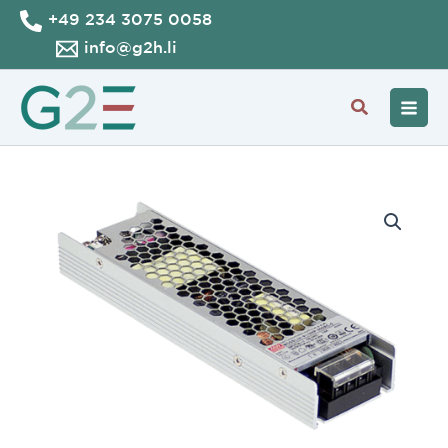
Aller
+49 234 3075 0058
au
info@g2h.li
contenu
Recherche