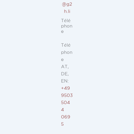
@g2
h.li
Télé
phon
e
Télé
phon
e
AT,
DE,
EN:
+49
9503
504
4
069
5