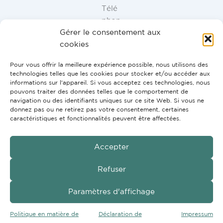
Télé
phon
Gérer le consentement aux
e ES,
cookies
FR,
IT,
Pour vous offrir la meilleure expérience possible, nous utilisons des
PT:
technologies telles que les cookies pour stocker et/ou accéder aux
+34
informations sur l'appareil. Si vous acceptez ces technologies, nous
pouvons traiter des données telles que le comportement de
91
navigation ou des identifiants uniques sur ce site Web. Si vous ne
946
donnez pas ou ne retirez pas votre consentement, certaines
44
caractéristiques et fonctionnalités peuvent être affectées.
10
Accepter
Refuser
GmbH
Copyright © 2026 G2H Vertriebs
Paramètres d'affichage
Conditions
Imprimer
Politique en matière de
Déclaration de
Impressum
Protection des données