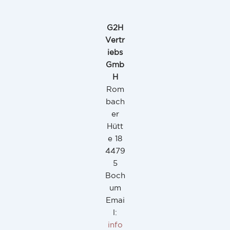
G2H
Vertr
iebs
Gmb
H
Rom
bach
er
Hütt
e 18
4479
5
Boch
um
Emai
l:
info