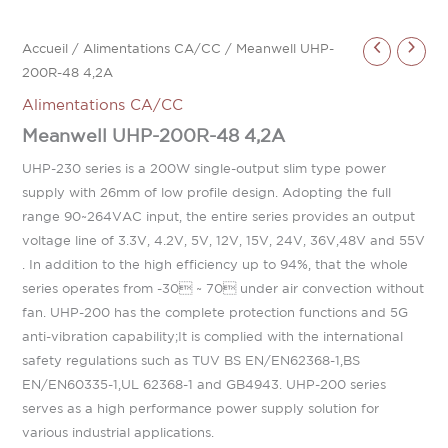
Accueil
/
Alimentations CA/CC
/ Meanwell UHP-
200R-48 4,2A
Alimentations CA/CC
Meanwell UHP-200R-48 4,2A
UHP-230 series is a 200W single-output slim type power
supply with 26mm of low profile design. Adopting the full
range 90~264VAC input, the entire series provides an output
voltage line of 3.3V, 4.2V, 5V, 12V, 15V, 24V, 36V,48V and 55V
. In addition to the high efficiency up to 94%, that the whole
series operates from -30 ~ 70 under air convection without
fan. UHP-200 has the complete protection functions and 5G
anti-vibration capability;It is complied with the international
safety regulations such as TUV BS EN/EN62368-1,BS
EN/EN60335-1,UL 62368-1 and GB4943. UHP-200 series
serves as a high performance power supply solution for
various industrial applications.