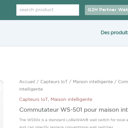
Rechercher
G2H Partner Web
Des produit
Accueil
/
Capteurs IoT
/
Maison intelligente
/ Comm
intelligente
Capteurs IoT
,
Maison intelligente
Commutateur WS-501 pour maison inte
The WS50x is a standard LoRaWAN® wall switch for local an
and can directly replace conventional wall switches.