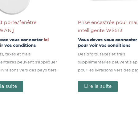
t porte/fenêtre
Prise encastrée pour ma
aWAN]
intelligente WS513
evez vous connecter
ici
Vous devez vous connecte
ir vos conditions
pour voir vos conditions
s, taxes et frais
Des droits, taxes et frais
entaires peuvent s'appliquer
supplémentaires peuvent s'ap
 livraisons vers des pays tiers.
pour les livraisons vers des pay
 la suite
Lire la suite