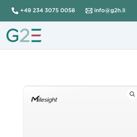
Aller
+49 234 3075 0058
info@g2h.li
au
contenu