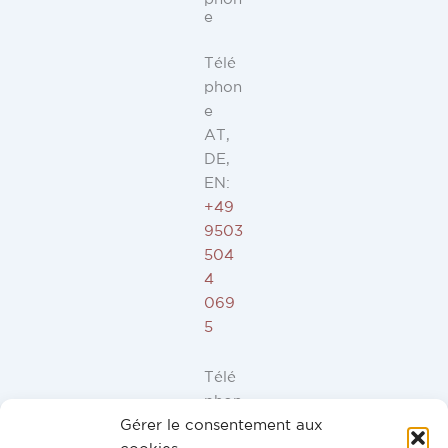
e
Télé
phon
e
AT,
DE,
EN:
+49
9503
504
4
069
5
Télé
phon
Gérer le consentement aux
e ES,