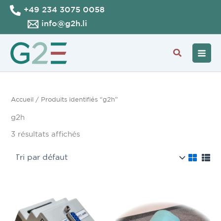
Aller
+49 234 3075 0058
au
info@g2h.li
contenu
Recherche
Accueil
/ Produits identifiés “g2h”
g2h
3 résultats affichés