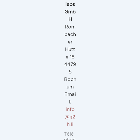
iebs
Gmb
H
Rom
bach
er
Hütt
e 18
4479
5
Boch
um
Emai
l:
info
@g2
h.li
Télé
phon