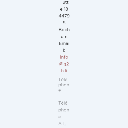
Hütt
e 18
4479
5
Boch
um
Emai
l:
info
@g2
h.li
Télé
phon
e
Télé
phon
e
AT,