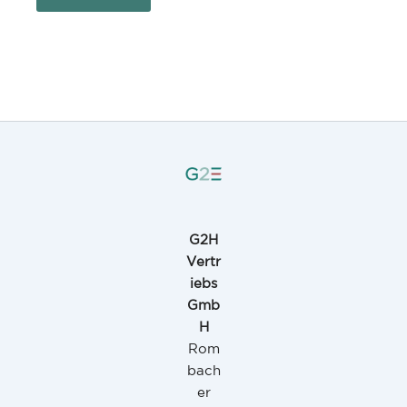
G2H
Vertr
iebs
Gmb
H
Rom
bach
er