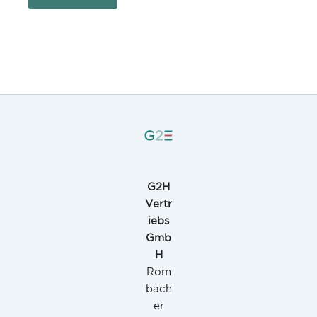
G2H
Vertr
iebs
Gmb
H
Rom
bach
er