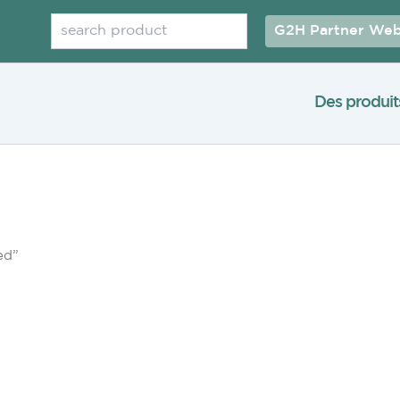
Rechercher
G2H Partner Web
Des produit
ed”