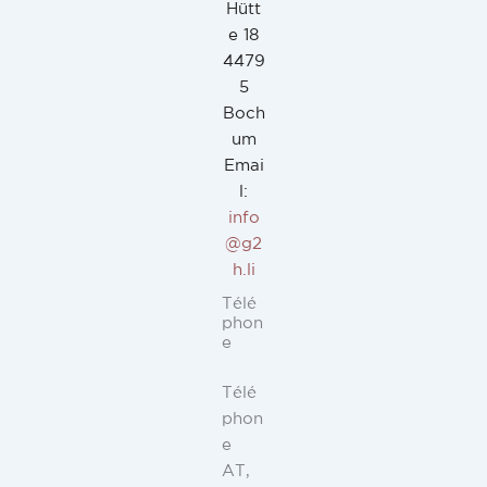
Hütt
e 18
4479
5
Boch
um
Emai
l:
info
@g2
h.li
Télé
phon
e
Télé
phon
e
AT,