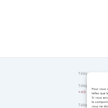
Téléphone
Téléphone AT, 
Pour vous o
+49 9503 5044
telles que 
Si vous acc
le comporte
Téléphone ES, F
vous ne do