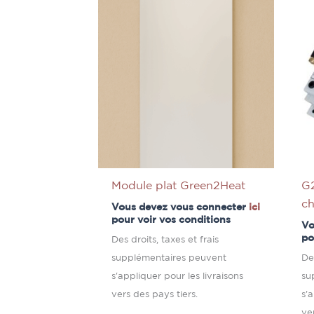
Module plat Green2Heat
G2
c
Vous devez vous connecter
ici
pour voir vos conditions
Vo
po
Des droits, taxes et frais
supplémentaires peuvent
Des
s'appliquer pour les livraisons
su
vers des pays tiers.
s'
ve