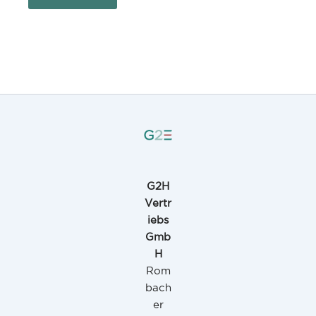
G2H
Vertr
iebs
Gmb
H
Rom
bach
er