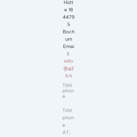
Hütt
e 18
4479
5
Boch
um
Emai
l:
info
@g2
h.li
Télé
phon
e
Télé
phon
e
AT,