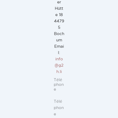
er
Hütt
e 18
4479
5
Boch
um
Emai
l:
info
@g2
h.li
Télé
phon
e
Télé
phon
e