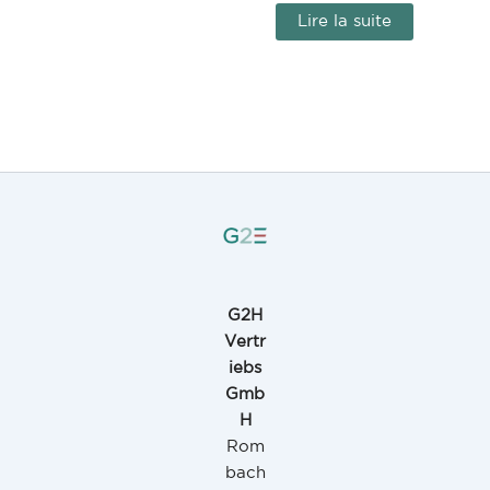
Lire la suite
G2H
Vertr
iebs
Gmb
H
Rom
bach