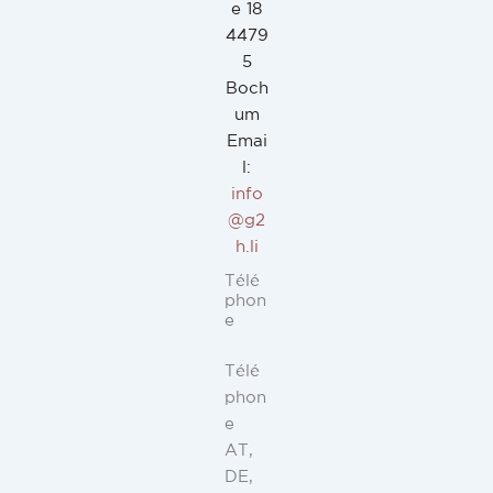
e 18
4479
5
Boch
um
Emai
l:
info
@g2
h.li
Télé
phon
e
Télé
phon
e
AT,
DE,