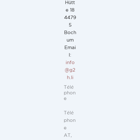
Hütt
e 18
4479
5
Boch
um
Emai
l:
info
@g2
h.li
Télé
phon
e
Télé
phon
e
AT,