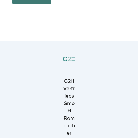
G2H
Vertr
iebs
Gmb
H
Rom
bach
er