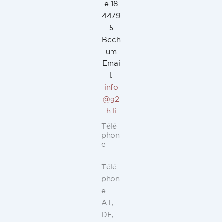
e 18
4479
5
Boch
um
Emai
l:
info
@g2
h.li
Télé
phon
e
Télé
phon
e
AT,
DE,