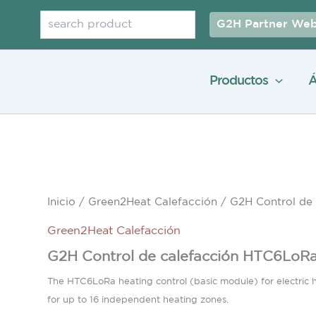
Buscar
G2H Partner Web
Productos
Á
Inicio
/
Green2Heat Calefacción
/ G2H Control de
Green2Heat Calefacción
G2H Control de calefacción HTC6LoR
The HTC6LoRa heating control (basic module) for electric h
for up to 16 independent heating zones
.