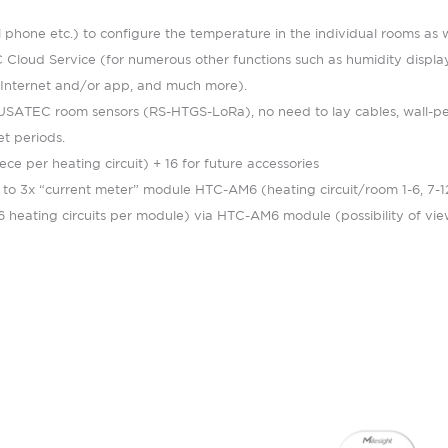
ll phone etc.) to configure the temperature in the individual rooms as 
Cloud Service (for numerous other functions such as humidity display
 Internet and/or app, and much more).
 EUSATEC room sensors (RS-HTGS-LoRa), no need to lay cables, wall-p
t periods.
iece per heating circuit) + 16 for future accessories
 to 3x “current meter” module HTC-AM6 (heating circuit/room 1-6, 7-1
 6 heating circuits per module) via HTC-AM6 module (possibility of v