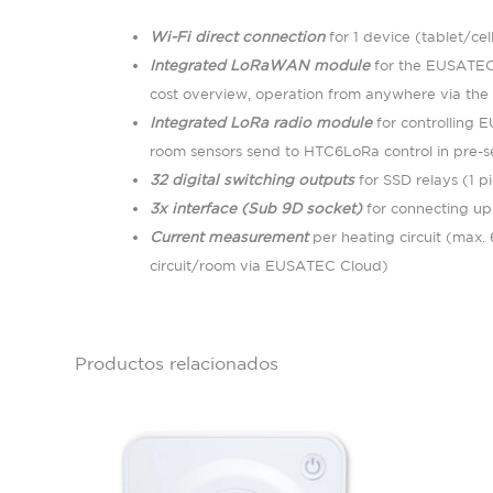
Wi-Fi direct connection
for 1 device (tablet/ce
Integrated LoRaWAN module
for the EUSATEC 
cost overview, operation from anywhere via the
Integrated LoRa radio module
for controlling
room sensors send to HTC6LoRa control in pre-se
32 digital switching outputs
for SSD relays (1 p
3x interface (Sub 9D socket)
for connecting up
Current measurement
per heating circuit (max.
circuit/room via EUSATEC Cloud)
Productos relacionados