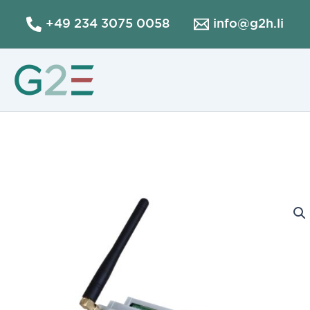
Ir
+49 234 3075 0058
info@g2h.li
al
contenido