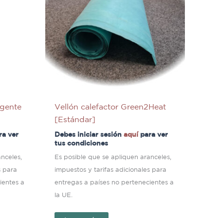
igente
Vellón calefactor Green2Heat
[Estándar]
ra ver
Debes iniciar sesión
aquí
para ver
tus condiciones
nceles,
Es posible que se apliquen aranceles,
s para
impuestos y tarifas adicionales para
ientes a
entregas a países no pertenecientes a
la UE.