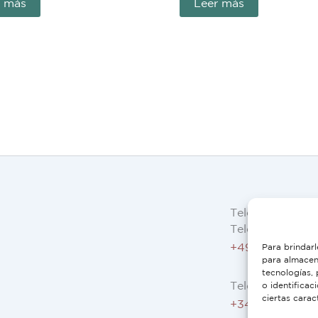
r más
Leer más
Telefon
Telefon AT, DE:
+49 234 3075 
Para brindarl
para almacena
tecnologías,
Telefon ES, FR, 
o identificac
ciertas carac
+34 91 946 44 