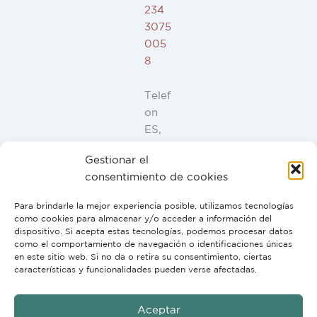
234
3075
005
8
Telef
on
ES,
FR,
Gestionar el
IT,
consentimiento de cookies
PT:
+34
Para brindarle la mejor experiencia posible, utilizamos tecnologías
91
como cookies para almacenar y/o acceder a información del
946
dispositivo. Si acepta estas tecnologías, podemos procesar datos
como el comportamiento de navegación o identificaciones únicas
44
en este sitio web. Si no da o retira su consentimiento, ciertas
10
características y funcionalidades pueden verse afectadas.
Aceptar