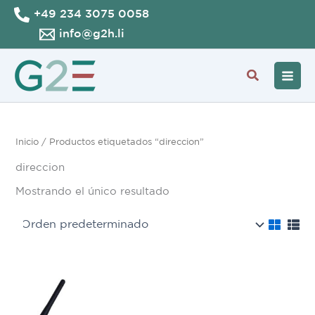
Ir
+49 234 3075 0058
al
info@g2h.li
contenido
Buscar
Inicio
/ Productos etiquetados “direccion”
direccion
Mostrando el único resultado