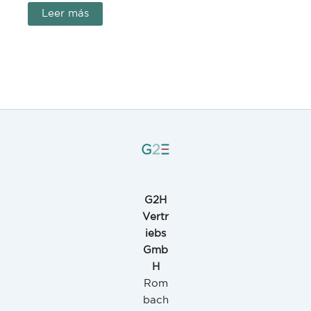
Leer más
G2H
Vertr
iebs
Gmb
H
Rom
bach