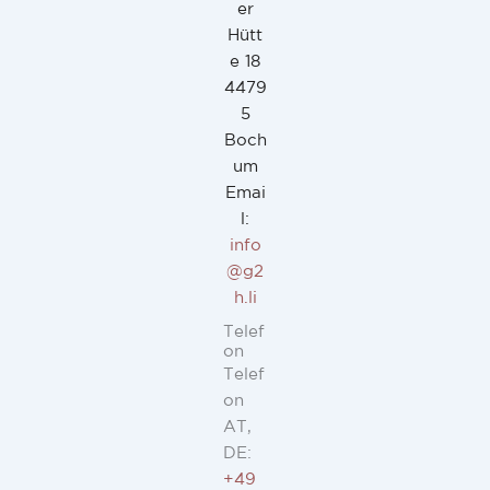
er
Hütt
e 18
4479
5
Boch
um
Emai
l:
info
@g2
h.li
Telef
on
Telef
on
AT,
DE:
+49