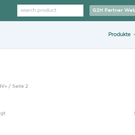
Suchen
G2H Partner Web
Produkte
8V»
/ Seite 2
igt