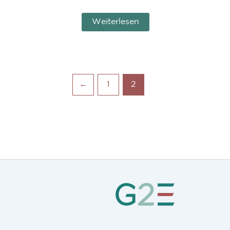
Weiterlesen
←
1
2