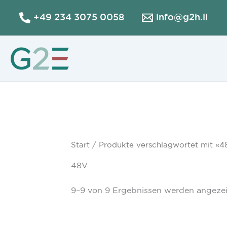
Zum
+49 234 3075 0058
info@g2h.li
Inhalt
springen
Start
/
Produkte verschlagwortet mit «4
48V
9–9 von 9 Ergebnissen werden angeze