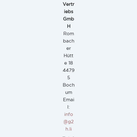
Vertr
iebs
Gmb
H
Rom
bach
er
Hütt
e 18
4479
5
Boch
um
Emai
l:
info
@g2
h.li