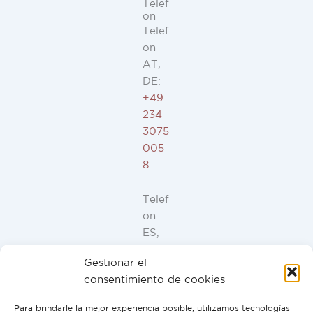
Telef
on
Telef
on
AT,
DE:
+49
234
3075
005
8
Telef
on
ES,
FR,
Gestionar el
IT,
consentimiento de cookies
PT:
+34
Para brindarle la mejor experiencia posible, utilizamos tecnologías