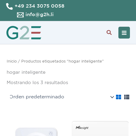
Ir
+49 234 3075 0058
al
info@g2h.li
contenido
Buscar
Inicio
/ Productos etiquetados “hogar inteligente”
hogar inteligente
Mostrando los 3 resultados