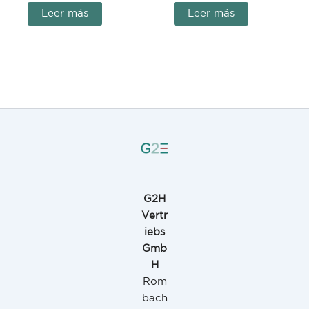
Leer más
Leer más
G2H
Vertr
iebs
Gmb
H
Rom
bach