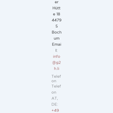
er
Hütt
e 18
4479
5
Boch
um
Emai
l:
info
@g2
h.li
Telef
on
Telef
on
AT,
DE:
+49