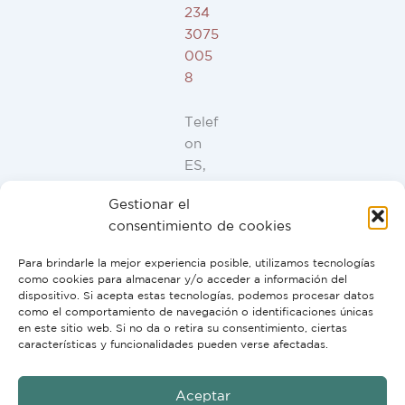
234
3075
005
8
Telef
on
ES,
FR,
Gestionar el
IT,
consentimiento de cookies
PT:
+34
Para brindarle la mejor experiencia posible, utilizamos tecnologías
91
como cookies para almacenar y/o acceder a información del
946
dispositivo. Si acepta estas tecnologías, podemos procesar datos
como el comportamiento de navegación o identificaciones únicas
44
en este sitio web. Si no da o retira su consentimiento, ciertas
10
características y funcionalidades pueden verse afectadas.
Aceptar