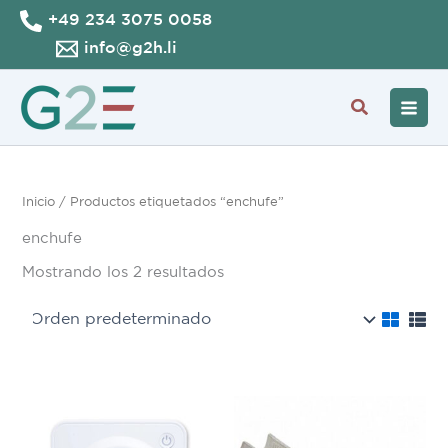
Ir
+49 234 3075 0058
al
info@g2h.li
contenido
Buscar
Inicio
/ Productos etiquetados “enchufe”
enchufe
Mostrando los 2 resultados