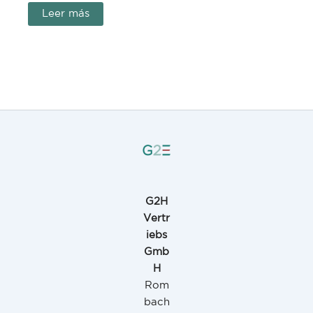
Leer más
G2H
Vertr
iebs
Gmb
H
Rom
bach