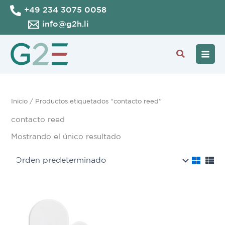
Ir
+49 234 3075 0058
al
info@g2h.li
contenido
Buscar
Inicio
/ Productos etiquetados “contacto reed”
contacto reed
Mostrando el único resultado