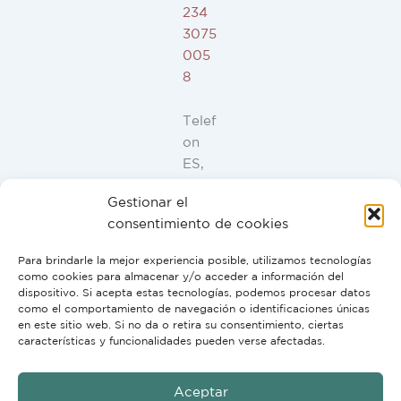
234
3075
005
8
Telef
on
ES,
FR,
Gestionar el
IT,
consentimiento de cookies
PT:
+34
Para brindarle la mejor experiencia posible, utilizamos tecnologías
91
como cookies para almacenar y/o acceder a información del
946
dispositivo. Si acepta estas tecnologías, podemos procesar datos
como el comportamiento de navegación o identificaciones únicas
44
en este sitio web. Si no da o retira su consentimiento, ciertas
10
características y funcionalidades pueden verse afectadas.
Aceptar