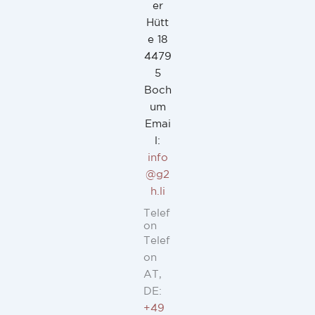
er
Hütt
e 18
4479
5
Boch
um
Emai
l:
info
@g2
h.li
Telef
on
Telef
on
AT,
DE:
+49