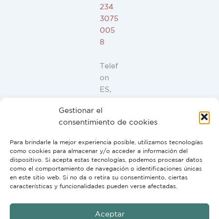
234
3075
005
8
Telef
on
ES,
FR,
Gestionar el
IT,
consentimiento de cookies
PT:
+34
Para brindarle la mejor experiencia posible, utilizamos tecnologías
91
como cookies para almacenar y/o acceder a información del
946
dispositivo. Si acepta estas tecnologías, podemos procesar datos
como el comportamiento de navegación o identificaciones únicas
44
en este sitio web. Si no da o retira su consentimiento, ciertas
10
características y funcionalidades pueden verse afectadas.
Aceptar