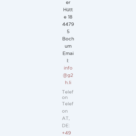
er
Hütt
e 18
4479
5
Boch
um
Emai
l:
info
@g2
h.li
Telef
on
Telef
on
AT,
DE:
+49