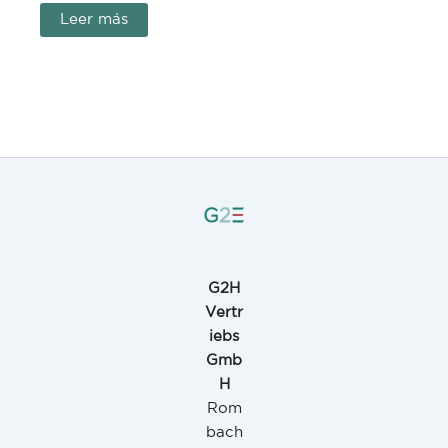
Leer más
G2H
Vertr
iebs
Gmb
H
Rom
bach