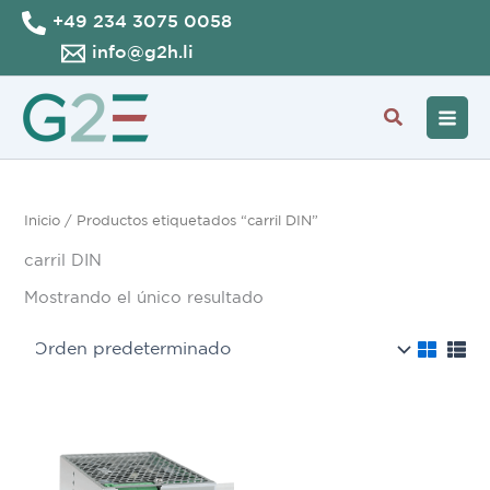
Ir
+49 234 3075 0058
al
info@g2h.li
contenido
Buscar
Inicio
/ Productos etiquetados “carril DIN”
carril DIN
Mostrando el único resultado