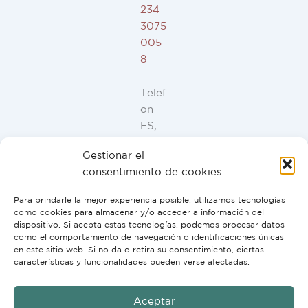
234
3075
005
8
Telef
on
ES,
FR,
Gestionar el
IT,
consentimiento de cookies
PT:
+34
Para brindarle la mejor experiencia posible, utilizamos tecnologías
91
como cookies para almacenar y/o acceder a información del
946
dispositivo. Si acepta estas tecnologías, podemos procesar datos
como el comportamiento de navegación o identificaciones únicas
44
en este sitio web. Si no da o retira su consentimiento, ciertas
10
características y funcionalidades pueden verse afectadas.
Aceptar