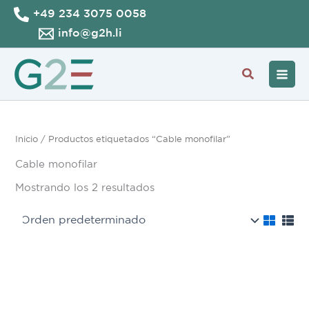
Ir
+49 234 3075 0058
al
info@g2h.li
contenido
Buscar
Inicio
/ Productos etiquetados “Cable monofilar”
Cable monofilar
Mostrando los 2 resultados