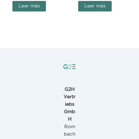
Leer más
Leer más
G2H
Vertr
iebs
Gmb
H
Rom
bach