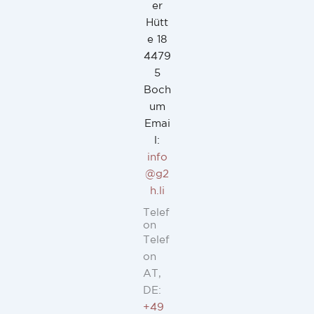
er
Hütt
e 18
4479
5
Boch
um
Emai
l:
info
@g2
h.li
Telef
on
Telef
on
AT,
DE:
+49