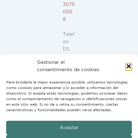
3075
005
8
Telef
on
ES,
FR,
Gestionar el
IT,
consentimiento de cookies
PT:
+34
Para brindarle la mejor experiencia posible, utilizamos tecnologías
91
como cookies para almacenar y/o acceder a información del
946
dispositivo. Si acepta estas tecnologías, podemos procesar datos
como el comportamiento de navegación o identificaciones únicas
44
en este sitio web. Si no da o retira su consentimiento, ciertas
10
características y funcionalidades pueden verse afectadas.
Aceptar