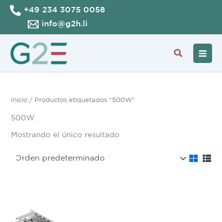
Ir
+49 234 3075 0058
al
info@g2h.li
contenido
Buscar
Inicio
/ Productos etiquetados “500W”
500W
Mostrando el único resultado