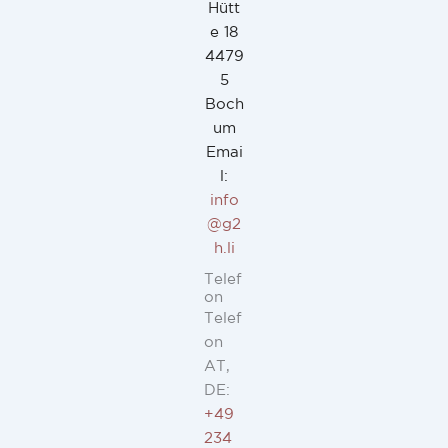
Hütt
e 18
4479
5
Boch
um
Emai
l:
info
@g2
h.li
Telef
on
Telef
on
AT,
DE:
+49
234