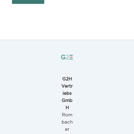
G2H
Vertr
iebs
Gmb
H
Rom
bach
er