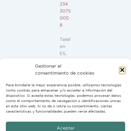
234
3075
005
8
Telef
on
ES,
FR,
Gestionar el
IT,
consentimiento de cookies
PT:
+34
Para brindarle la mejor experiencia posible, utilizamos tecnologías
91
como cookies para almacenar y/o acceder a información del
946
dispositivo. Si acepta estas tecnologías, podemos procesar datos
como el comportamiento de navegación o identificaciones únicas
44
en este sitio web. Si no da o retira su consentimiento, ciertas
10
características y funcionalidades pueden verse afectadas.
Aceptar