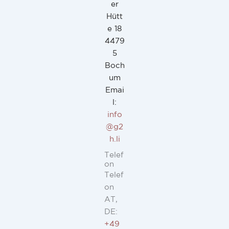
er
Hütt
e 18
4479
5
Boch
um
Emai
l:
info
@g2
h.li
Telef
on
Telef
on
AT,
DE:
+49