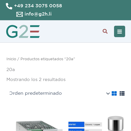
Ir
+49 234 3075 0058
al
info@g2h.li
contenido
Buscar
Inicio
/ Productos etiquetados “20a”
20a
Mostrando los 2 resultados