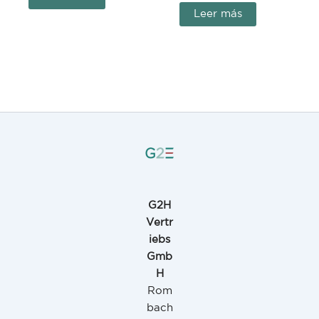
Leer más
G2H
Vertr
iebs
Gmb
H
Rom
bach