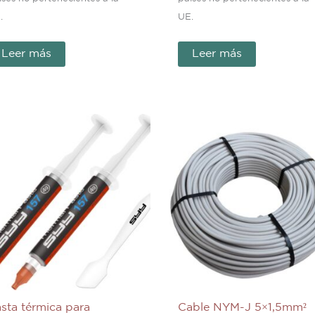
.
UE.
Leer más
Leer más
sta térmica para
Cable NYM-J 5×1,5mm²