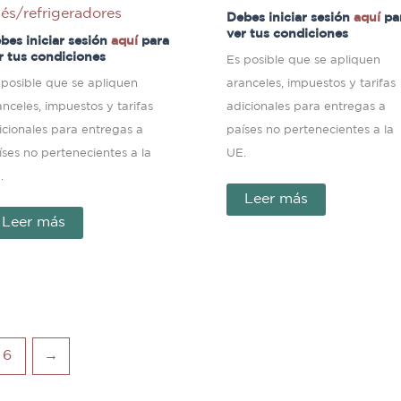
lés/refrigeradores
Debes iniciar sesión
aquí
pa
ver tus condiciones
bes iniciar sesión
aquí
para
r tus condiciones
Es posible que se apliquen
 posible que se apliquen
aranceles, impuestos y tarifas
anceles, impuestos y tarifas
adicionales para entregas a
icionales para entregas a
países no pertenecientes a la
íses no pertenecientes a la
UE.
.
Leer más
Leer más
6
→