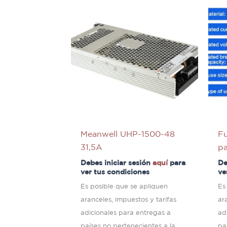
Meanwell UHP-1500-48
F
31,5A
p
Debes iniciar sesión
aquí
para
De
ver tus condiciones
ve
Es posible que se apliquen
Es
aranceles, impuestos y tarifas
ar
adicionales para entregas a
ad
países no pertenecientes a la
pa