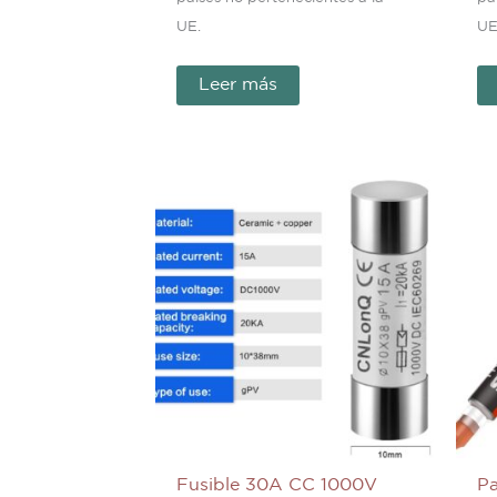
UE.
UE
Leer más
Fusible 30A CC 1000V
Pa