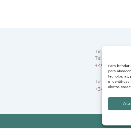
Telefon
Telefon AT, DE:
+49 234 3075 
Para brindarl
para almacena
tecnologías,
Telefon ES, FR, 
o identificac
ciertas carac
+34 91 946 44 
Ace