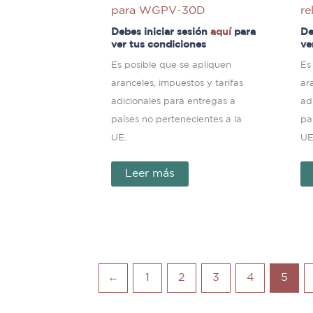
para WGPV-30D
re
Debes iniciar sesión
aquí
para
De
ver tus condiciones
ve
Es posible que se apliquen
Es
aranceles, impuestos y tarifas
ar
adicionales para entregas a
ad
países no pertenecientes a la
pa
UE.
UE
Leer más
←
1
2
3
4
5