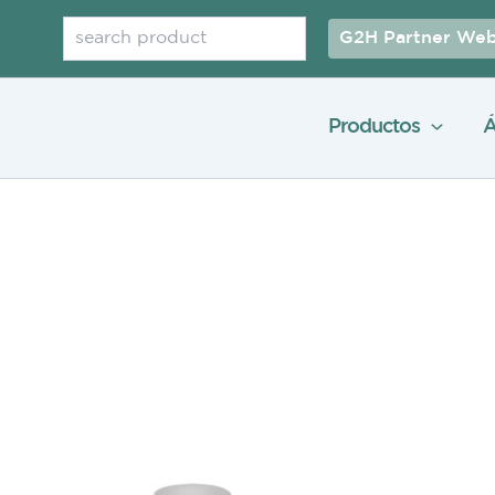
Buscar
G2H Partner Web
Productos
Á