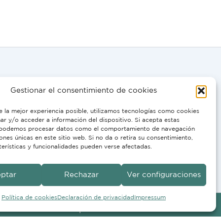
Gestionar el consentimiento de cookies
0058
e la mejor experiencia posible, utilizamos tecnologías como cookies
r y/o acceder a información del dispositivo. Si acepta estas
 podemos procesar datos como el comportamiento de navegación
IT, PT:
iones únicas en este sitio web. Si no da o retira su consentimiento,
terísticas y funcionalidades pueden verse afectadas.
10
ptar
Rechazar
Ver configuraciones
Política de cookies
Declaración de privacidad
Impressum
Condiciones
Imprimir
Protección de Datos