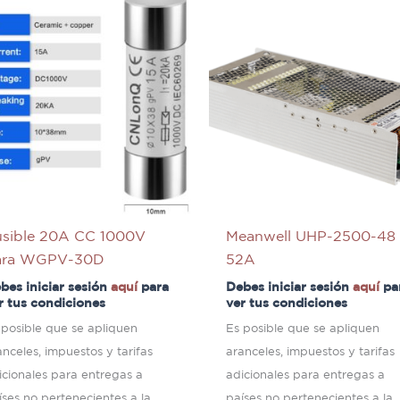
usible 20A CC 1000V
Meanwell UHP-2500-48
ara WGPV-30D
52A
bes iniciar sesión
aquí
para
Debes iniciar sesión
aquí
pa
r tus condiciones
ver tus condiciones
 posible que se apliquen
Es posible que se apliquen
anceles, impuestos y tarifas
aranceles, impuestos y tarifas
icionales para entregas a
adicionales para entregas a
íses no pertenecientes a la
países no pertenecientes a la