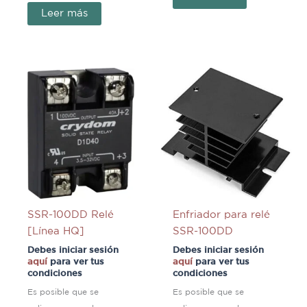
Leer más
SSR-100DD Relé
Enfriador para relé
[Línea HQ]
SSR-100DD
Debes iniciar sesión
Debes iniciar sesión
aquí
para ver tus
aquí
para ver tus
condiciones
condiciones
Es posible que se
Es posible que se