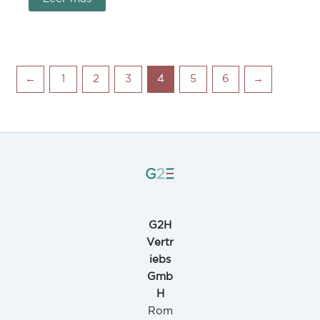
←
1
2
3
4
5
6
→
G2H
Vertr
iebs
Gmb
H
Rom