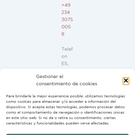
+49
234
3075
005
8
Telef
on
ES,
FR,
Gestionar el
IT,
consentimiento de cookies
PT:
+34
Para brindarle la mejor experiencia posible, utilizamos tecnologías
91
como cookies para almacenar y/o acceder a información del
946
dispositivo. Si acepta estas tecnologías, podemos procesar datos
como el comportamiento de navegación o identificaciones únicas
44
en este sitio web. Si no da o retira su consentimiento, ciertas
10
características y funcionalidades pueden verse afectadas.