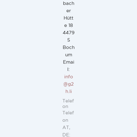
bach
er
Hütt
e 18
4479
5
Boch
um
Emai
l:
info
@g2
h.li
Telef
on
Telef
on
AT,
DE: