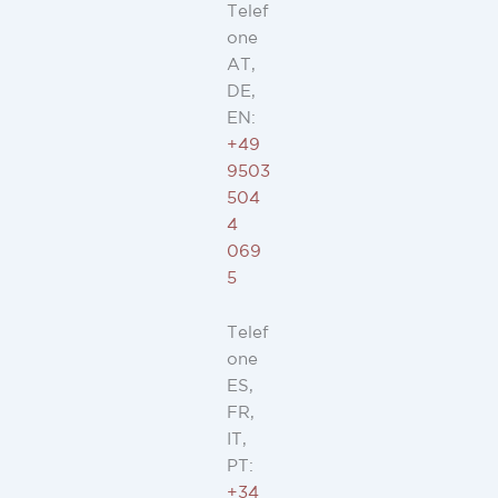
Telef
one
AT,
DE,
EN:
+49
9503
504
4
069
5
Telef
one
ES,
FR,
IT,
PT:
+34