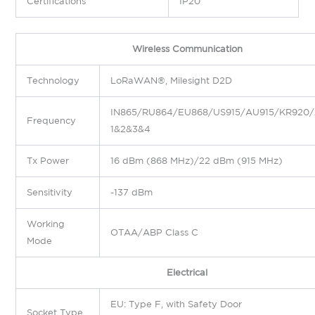
Certifications
IP20
Wireless Communication
Technology
LoRaWAN®, Milesight D2D
IN865/RU864/EU868/US915/AU915/KR920/
Frequency
1&2&3&4
Tx Power
16 dBm (868 MHz)/22 dBm (915 MHz)
Sensitivity
-137 dBm
Working
OTAA/ABP Class C
Mode
Electrical
EU: Type F, with Safety Door
Socket Type