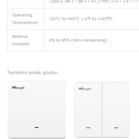
Type E: 86.3 × 86.3 × 43.3 mm (3.4 × 3.4 × 1.7
Operating
-20°C to +60°C (-4℉ to +140℉)
Temperature
Relative
0% to 95% (Non-condensing)
Humidity
Também pode gostar…