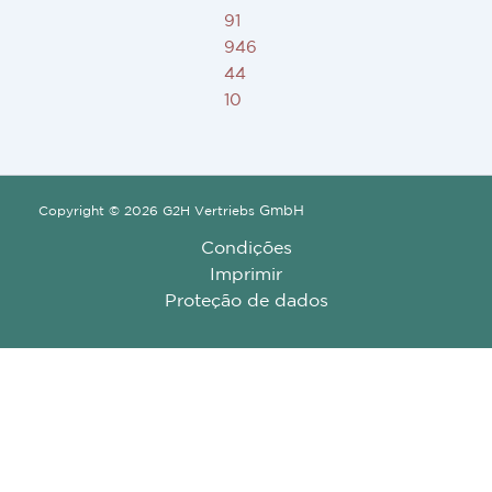
91
946
44
10
GmbH
Copyright © 2026 G2H Vertriebs
Condições
Imprimir
Proteção de dados