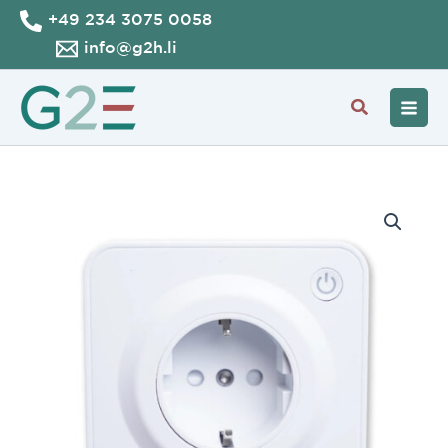
Skip
+49 234 3075 0058
to
info@g2h.li
content
Search