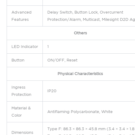
Advanced
Delay Switch, Button Lock, Overcurrent
Features
Protection/Alarm, Multicast, Milesight D2D A
Others
LED Indicator
1
Button
ON/OFF, Reset
Physical Characteristics
Ingress
IP20
Protection
Material &
Antiflaming Polycarbonate, White
Color
Type F: 86.3 × 86.3 × 45.8 mm (3.4 × 3.4 × 1.8
Dimensions