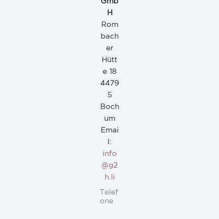
Gmb
H
Rom
bach
er
Hütt
e 18
4479
5
Boch
um
Emai
l:
info
@g2
h.li
Telef
one